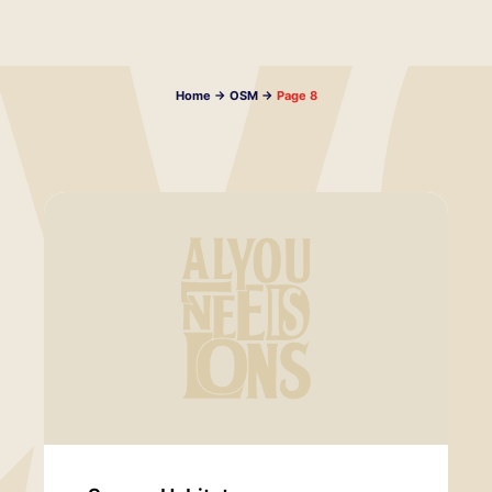
Home
->
OSM
->
Page 8