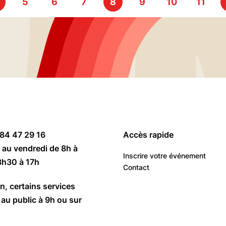
5
6
7
8
9
10
11
 84 47 29 16
Accès rapide
 au vendredi de 8h à
Inscrire votre événement
3h30 à 17h
Contact
n, certains services
au public à 9h ou sur