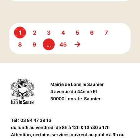
1
2
3
4
5
6
7
8
9
…
45
Mairie de Lons le Saunier
4 avenue du 44ème RI
39000 Lons-le-Saunier
Tél : 03 84 47 29 16
du lundi au vendredi de 8h à 12h & 13h30 à 17h
Attention, certains services ouvrent au public à 9h ou