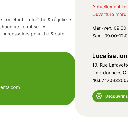
Actuellement fe
Ouverture mardi
 Torréfaction fraîche & régulière.
chocolats, confiseries
Mar.-ven. 09:00
r. Accessoires pour thé & café.
Sam. 09:00-12:0
Localisatio
19, Rue Lafayett
Coordonnées GP
46.6747093200
nents.com
Découvrir s