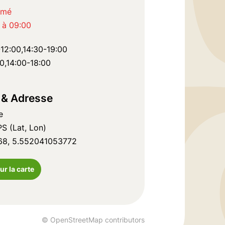
rmé
 à 09:00
-12:00,14:30-19:00
0,14:00-18:00
n & Adresse
e
S (Lat, Lon)
68, 5.552041053772
ur la carte
© OpenStreetMap contributors