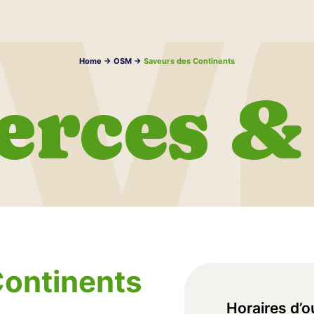
Home
->
OSM
->
Saveurs des Continents
rces & 
Continents
Horaires d’o