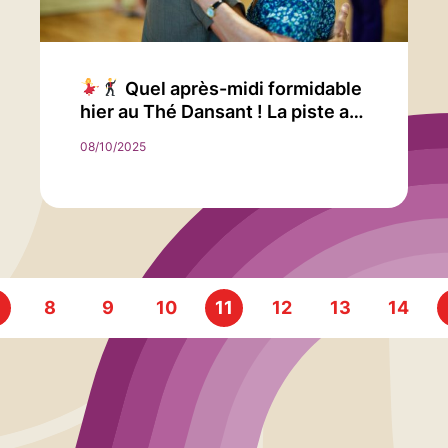
Quel après-midi formidable
hier au Thé Dansant ! La piste a…
08/10/2025
8
9
10
11
12
13
14