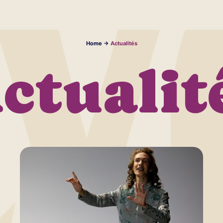
Home
->
Actualités
ctualit