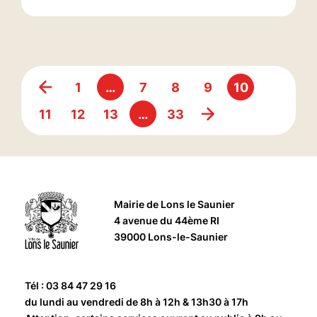
1
…
7
8
9
10
11
12
13
…
33
Mairie de Lons le Saunier
4 avenue du 44ème RI
39000 Lons-le-Saunier
Tél : 03 84 47 29 16
du lundi au vendredi de 8h à 12h & 13h30 à 17h