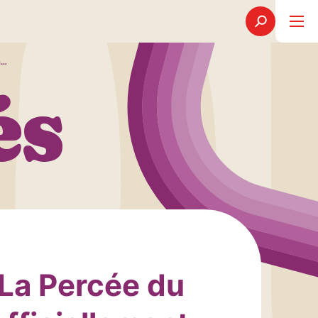
n…
és
La Percée du