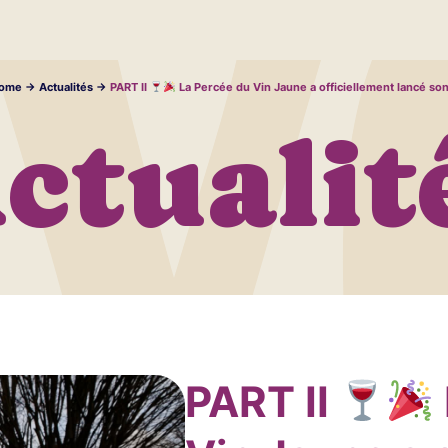
ome
->
Actualités
->
PART II
La Percée du Vin Jaune a officiellement lancé so
ctualit
PART II