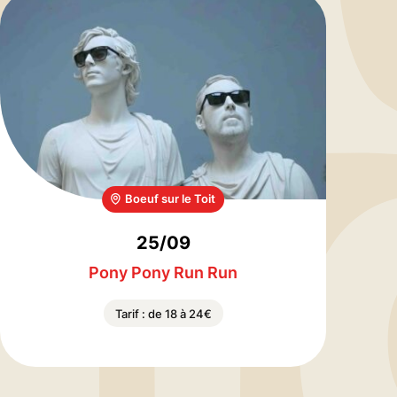
Boeuf sur le Toit
25/09
Pony Pony Run Run
Tarif : de 18 à 24€