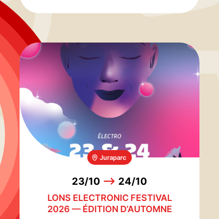
Juraparc
23/10
-->
24/10
LONS ELECTRONIC FESTIVAL
2026 — ÉDITION D’AUTOMNE