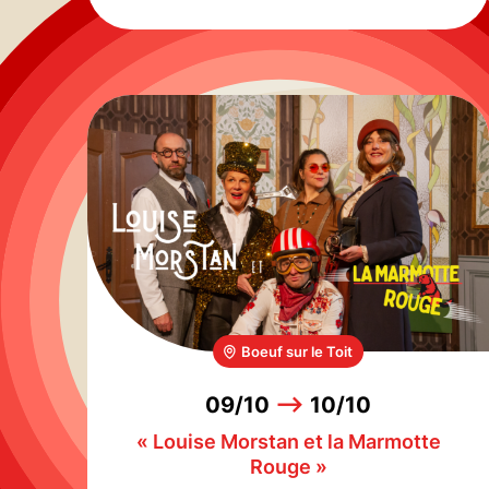
Boeuf sur le Toit
09/10
-->
10/10
« Louise Morstan et la Marmotte
Rouge »