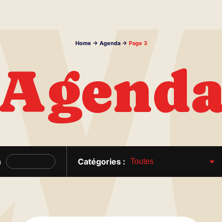
Home
->
Agenda
->
Page 3
Agend
Catégories :
u