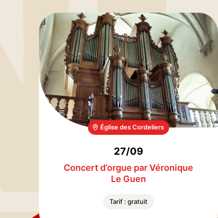
Église des Cordeliers
27/09
Concert d’orgue par Véronique
Le Guen
Tarif : gratuit