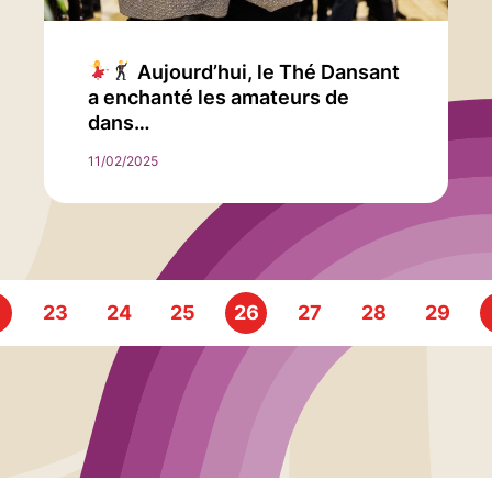
Aujourd’hui, le Thé Dansant
a enchanté les amateurs de
dans…
11/02/2025
23
24
25
26
27
28
29