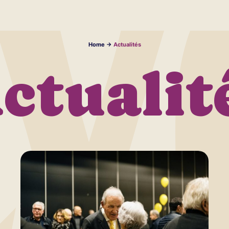
Home
->
Actualités
ctualit