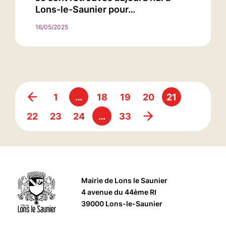
Lons-le-Saunier pour…
16/05/2025
1
…
18
19
20
21
22
23
24
…
33
Mairie de Lons le Saunier
4 avenue du 44ème RI
39000 Lons-le-Saunier