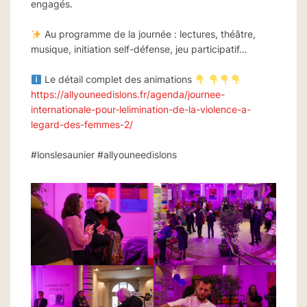
engagés.
Au programme de la journée : lectures, théâtre,
musique, initiation self-défense, jeu participatif…
Le détail complet des animations
https://allyouneedislons.fr/agenda/journee-
internationale-pour-lelimination-de-la-violence-a-
legard-des-femmes-2/
#lonslesaunier #allyouneedislons